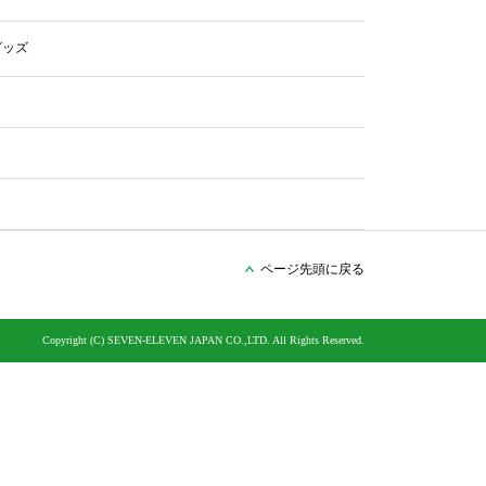
グッズ
ページ先頭に戻る
Copyright (C) SEVEN-ELEVEN JAPAN CO.,LTD. All Rights Reserved.