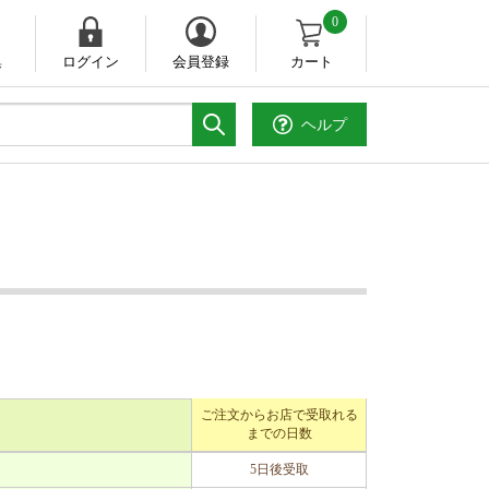
0
集
ログイン
会員登録
カート
ヘルプ
。
ご注文からお店で受取れる
までの日数
5日後受取