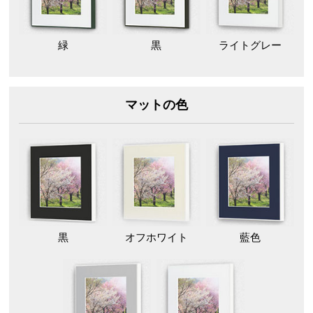
緑
黒
ライトグレー
マットの色
黒
オフホワイト
藍色