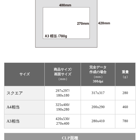
完全データ
商品サイズ/
作成の場合
重量
サイズ
画面サイズ
（mm）
（g）
（mm）
300dpi
297x297/
スクエア
317x317
280
180x180
325x400/
A4相当
200x290
460
190x280
420x530/
A3相当
280x410
780
270x400
CLP面種